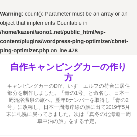
Warning
: count(): Parameter must be an array or an
object that implements Countable in
/home/kazeni/aono1.net/public_html/wp-
content/plugins/wordpress-ping-optimizer/cbnet-
ping-optimizer.php
on line
478
コ
自作キャンピングカーの作り
ン
方
テ
キャンピングカーのDIY。いすゞエルフの荷台に居住
ン
部分を制作しました。「青の1号」と命名し、日本一
ツ
周混浴温泉の旅へ。翌年8ナンバーを取得し「青の2
へ
号」に改称し、日本一周海岸線の旅に出て2019年5月
末に札幌に戻ってきました。次は「真冬の北海道一周
ス
車中泊の旅」をする予定。
キ
ッ